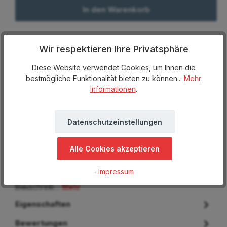
In den Warenkorb
Produktnummer:
Wir respektieren Ihre Privatsphäre
81132-102
Lagerbestand:
Diese Website verwendet Cookies, um Ihnen die
9683
bestmögliche Funktionalität bieten zu können...
Mehr
Hersteller:
Informationen
.
hi!dea™
Herstellernummer:
81132-102
Datenschutzeinstellungen
Abverkauf
Beschreibung
Alle Cookies akzeptieren
Kugelschreiber aus ABS mit Clip, rutschfestes Gummigriff
- Impressum
und weissem Körper. Erhältlich in verschiedenen Farben.
Blauschreib…
Mehr
Eigenschaften
Bewertungen